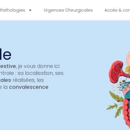
Pathologies
Urgences Chirurgicales
Accès & co
le
gestive
, je vous donne ici
trale : sa localisation, ses
cales
réalisées, les
e la
convalescence